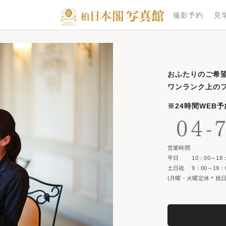
撮影予約
見
おふたりのご希
ワンランク上の
※24時間WEB
営業時間
平日 10：00～18：
土日祝 9：00～19：
(月曜・火曜定休＊祝日