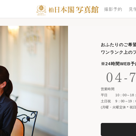
撮影予約
見
おふたりのご希
ワンランク上の
※24時間WEB
営業時間
平日 10：00～18：
土日祝 9：00～19：
(月曜・火曜定休＊祝日