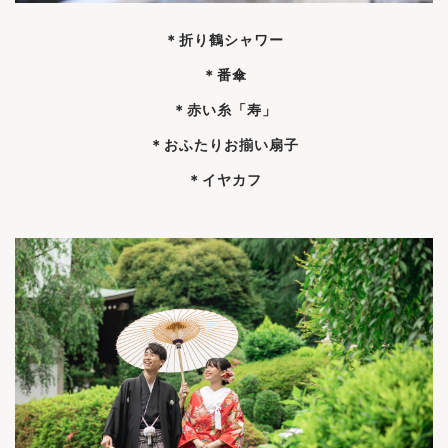
＊折り鶴シャワー
＊番傘
＊赤い糸「寿」
＊おふたりお揃い扇子
＊イヤカフ