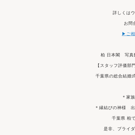
詳しくは
お問
▶ご
柏 日本閣 写
【スタッフ評価部
千葉県の総合結婚
＊家
＊縁結びの神様 
千葉県 柏
是非、ブライ