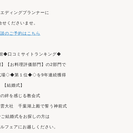
ウエディングプランナーに
合せくださいませ。
相談のご予約はこちら
真館◆口コミサイト
ランキング
◆
門】【お料理評価部門】の2部門で
式場◇◆第
１位
◆◇を9年連続獲得
【結婚式】
族の絆を感じる教会式
出雲大社 千葉湖上殿で誓う神前式
でご結婚式をお探しの方は
ダルフェアにお越しください。