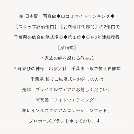
柏 日本閣 写真館◆口コミサイト
ランキング
◆
【スタッフ評価部門】【お料理評価部門】の2部門で
千葉県の総合結婚式場◇◆第
１位
◆◇を9年連続獲得
【結婚式】
＊家族の絆を感じる教会式
＊縁結びの神様 出雲大社 千葉湖上殿で誓う神前式
千葉県 柏でご結婚式をお探しの方は
是非、ブライダルフェアにお越しください。
写真婚（フォトウエディング）
柏レイソルスタジアムロケーションフォト、
プロポーズプランも承っております。